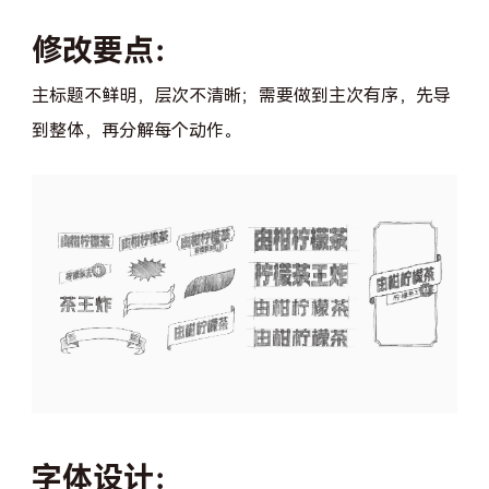
修改要点：
主标题不鲜明，层次不清晰；需要做到主次有序，先导
到整体，再分解每个动作。
字体设计：