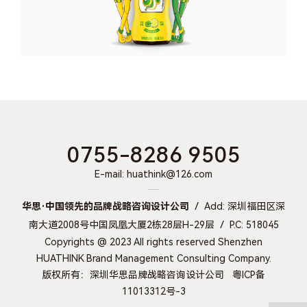
0755-8286 9505
E-mail: huathink@126.com
华思·中国领先的品牌战略咨询设计公司
Add: 深圳福田区深
南大道2008号中国凤凰大厦2栋28层H-29层
P.C: 518045
Copyrights @ 2023 All rights reserved Shenzhen
HUATHINK Brand Management Consulting Company.
版权所有：深圳华思品牌战略咨询设计公司
粤ICP备
11013312号-3