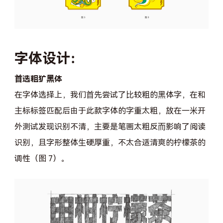
字体设计：
⾸选粗犷⿊体
在字体选择上，我们⾸先尝试了⽐较粗的⿊体字，在和
主标标签匹配后由于此款字体的字重太粗，放在⼀⽶开
外测试发现识别不清，主要是笔画太粗反⽽影响了阅读
识别，且字形整体⽣硬厚重，不太合适清爽的柠檬茶的
调性（图 7）。