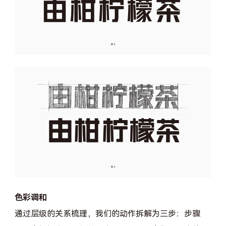
⾊彩调和
通过层级的关系梳理，我们的动作拆解为三步：步骤